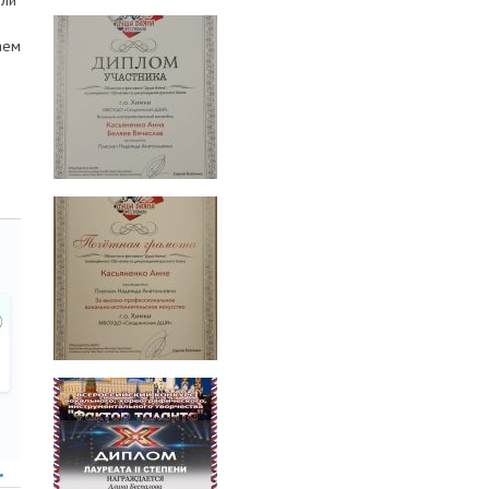
ели
аем