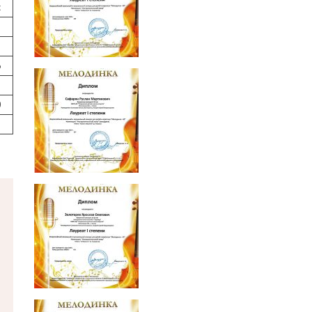
с
6
3
0