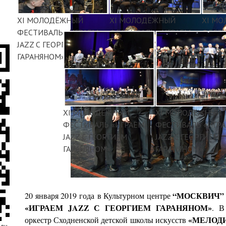
XI МОЛОДЁЖНЫЙ
XI МОЛОДЁЖНЫЙ
XI М
ФЕСТИВАЛЬ «ИГРАЕМ
ФЕСТИВАЛЬ «ИГРАЕМ
ФЕСТИ
JAZZ С ГЕОРГИЕМ
JAZZ С ГЕОРГИЕМ
JAZZ 
ГАРАНЯНОМ»
ГАРАНЯНОМ»
ГАРАН
XI МОЛОДЁЖНЫЙ
XI МОЛОДЁЖНЫЙ
ФЕСТИВАЛЬ «ИГРАЕМ
ФЕСТИВАЛЬ «ИГР
JAZZ С ГЕОРГИЕМ
JAZZ С ГЕОРГИЕМ
ГАРАНЯНОМ»
ГАРАНЯНОМ»
“МОСКВИЧ”
20 января 2019 года
в Культурном центре
«ИГРАЕМ JAZZ С ГЕОРГИЕМ ГАРАНЯНОМ»
.
В
«МЕЛОД
оркестр Сходненской детской школы искусств