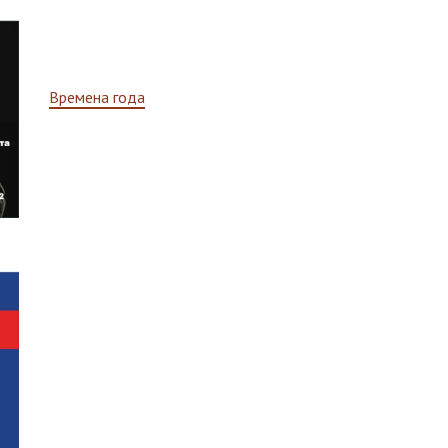
Навигация
Времена года
по
записям