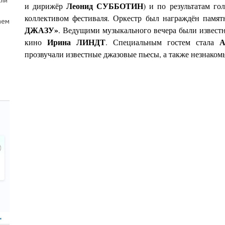
ели
Леонид СУББОТИН
и дирижёр
) и по результатам г
коллективом фестиваля. Оркестр был награждён пам
аем
ДЖАЗУ»
. В
едущими музыкального вечера были извест
Ирина ЛИНДТ
А
кино
. Специальным гостем стала
прозвучали известные джазовые пьесы, а также незнак