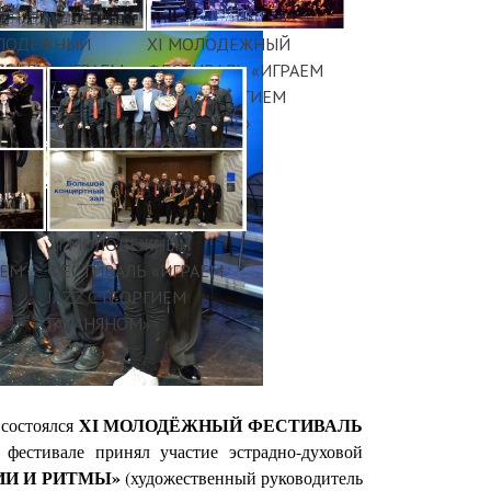
ОЛОДЁЖНЫЙ
XI МОЛОДЁЖНЫЙ
ВАЛЬ «ИГРАЕМ
ФЕСТИВАЛЬ «ИГРАЕМ
С ГЕОРГИЕМ
JAZZ С ГЕОРГИЕМ
ЯНОМ»
ГАРАНЯНОМ»
XI МОЛОДЁЖНЫЙ
АЕМ
ФЕСТИВАЛЬ «ИГРАЕМ
JAZZ С ГЕОРГИЕМ
ГАРАНЯНОМ»
XI МОЛОДЁЖНЫЙ ФЕСТИВАЛЬ
состоялся
 фестивале принял участие эстрадно-духовой
ИИ И РИТМЫ»
(художественный руководитель