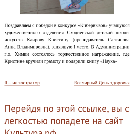
Поздравляем с победой
в конкурсе «Кибервызов» учащуюся
художественного отделения Сходненской детской школы
искусств Каирову Кристину (преподаватель Салтанова
Анна Владимировна), занявшую I место. В Администрации
г.о. Химки состоялось торжественное награждение, где
Кристине вручили грамоту и подарили книгу «Наука»
Навигация
Я — иллюстратор
Всемирный День здоровья
по
Перейдя по этой ссылке, вы с
записям
легкостью попадете на сайт
Культура.рф