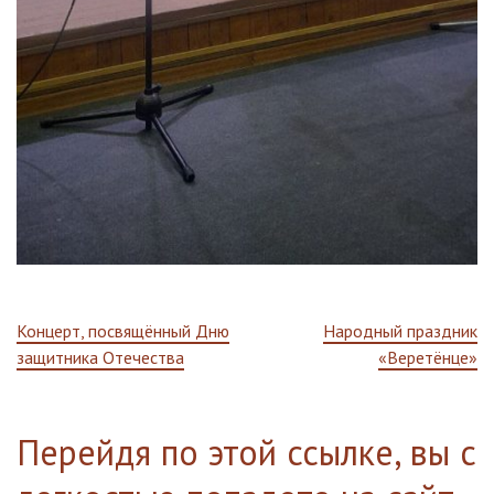
Навигация
Концерт, посвящённый Дню
Народный праздник
защитника Отечества
«Веретёнце»
по
записям
Перейдя по этой ссылке, вы с