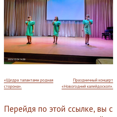
Навигация
«Щедра талантами родная
Праздничный концерт
сторона».
«Новогодний калейдоскоп».
по
записям
Перейдя по этой ссылке, вы с