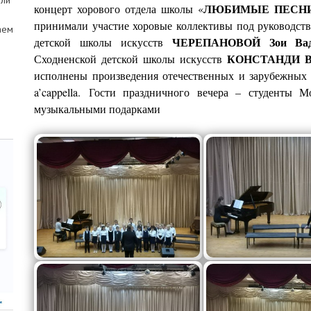
ели
ЛЮБИМЫЕ ПЕСНИ
концерт хорового отдела школы «
принимали участие хоровые коллективы под руководст
аем
ЧЕРЕПАНОВОЙ Зои Ва
детской школы искусств
КОНСТАНДИ Ва
Сходненской детской школы искусств
исполнены произведения отечественных и зарубежных
a’cappella. Гости праздничного вечера – студенты М
музыкальными подарками