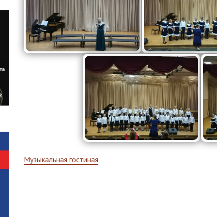
Навигация
Музыкальная гостиная
по
записям