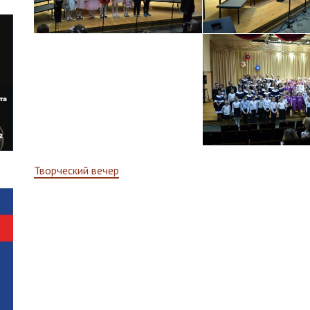
Навигация
Творческий вечер
по
записям