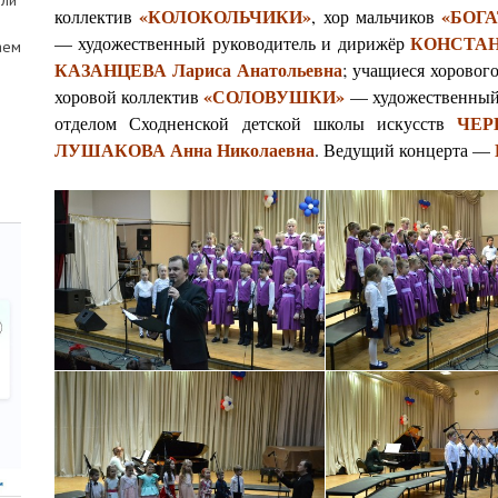
ели
«КОЛОКОЛЬЧИКИ»
«БОГ
коллектив
, хор мальчиков
КОНСТАНД
— художественный руководитель и дирижёр
аем
КАЗАНЦЕВА Лариса Анатольевна
; учащиеся хоровог
«СОЛОВУШКИ»
хоровой коллектив
— художественный 
ЧЕР
отделом Сходненской детской школы искусств
ЛУШАКОВА Анна Николаевна
. Ведущий концерта —