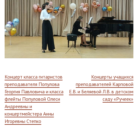
Навигация
Концерт класса гитаристов
Концерты учащихся
преподавателя Популова
преподавателей Карповой
по
Георгия Павловича и класса
Е.В. и Беляевой Л.В. в детском
флейты Популовой Олеси
саду «Ручеек»
записям
Андреевны и
концертмейстера Анны
Игоревны Степко