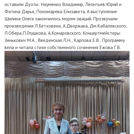
оставили Дуэты: Науменко Владимир, Леонтьев Юрий и
Фатина Дарья, Пономарева Елизавета. А выступление
Шилина Олега закончилось морем оваций. Прозвучали
произведения Л.Бетховена, А.Дворжака, Дм.Кабалевского,
Л.Обера,П.Глушкова, А.Комаровского. Концертмейстеры:
Зинькович М.А., Введенская Л.Н., Карпова Е.В.. Программу
вела и читала стихи собственного сочинения Ежова Г.В.