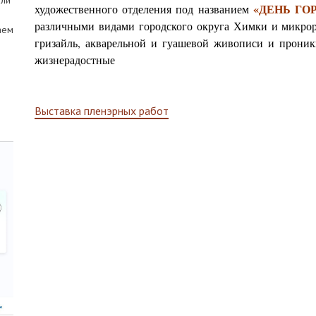
ели
«ДЕНЬ ГО
художественного отделения под названием
различными видами городского округа Химки и микро
аем
гризайль, акварельной и гуашевой живописи и прони
жизнерадостные
Навигация
Выставка пленэрных работ
по
записям