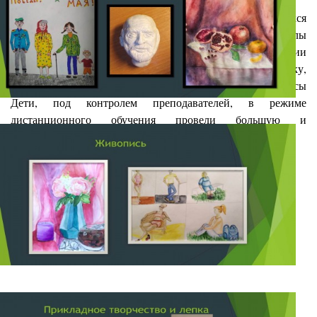
Вашему вниманию
представлена выставка работ учащихся
художественного отделения Сходненской детской школы
искусств по итогам дистанционной работы. На экспозиции
представлены работы по композиции, живописи, рисунку,
прикладному творчеству и лепке учащихся с 1 по 6 классы
Дети, под контролем преподавателей, в режиме
дистанционного обучения провели большую и
плодотворную работу, результаты которых мы видим