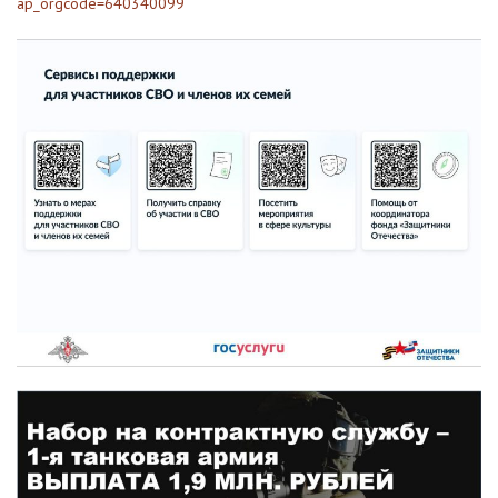
ap_orgcode=640340099