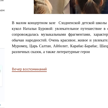
ели
аем
В малом концертном зале
Сходненской детской школы и
кукол Натальи Буровой: увлекательное путешествие в 
сопровождалась музыкальными фрагментами, характе
обычаи народностей. Очень красивое, живое и увлекате
Муромец, Царь Салтан, Айболит, Карабас-Барабас, Шах
различных сказок, а также литературные герои
Навигация
Вечер воспоминаний
по
записям